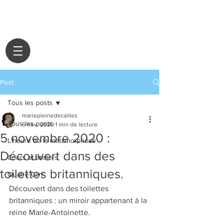
Post
Tous les posts
mariepleinedecailles
Tous les posts
6 nov. 2020
1 min de lecture
5 novembre 2020 :
L'heure de la métamorphose
Découvert dans des
Cours et ateliers
toilettes britanniques.
Quatre Carr'
Découvert dans des toilettes 
britanniques : un miroir appartenant à la 
reine Marie-Antoinette.