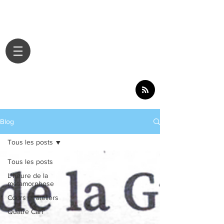
Blog
Tous les posts
Tous les posts
L'heure de la
métamorphose
Cours et ateliers
Quatre Carr'