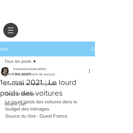
Post
Tous les posts
mariepleinedecailles
Tous les posts
1 mai 2021
1 min de lecture
1er mai 2021 : Le lourd
L'heure de la métamorphose
poids des voitures
Cours et ateliers
Le lourd poids des voitures dans le 
Quatre Carr'
budget des ménages.
Source du titre : Ouest France