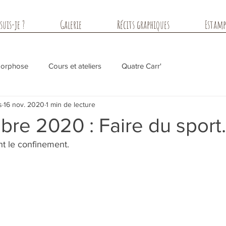
suis-je ?
Galerie
Récits graphiques
Estamp
morphose
Cours et ateliers
Quatre Carr'
s
16 nov. 2020
1 min de lecture
re 2020 : Faire du sport.
nt le confinement.