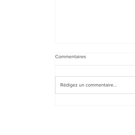
Commentaires
Rédigez un commentaire...
1er mai 2021 : Le lourd poids
des voitures